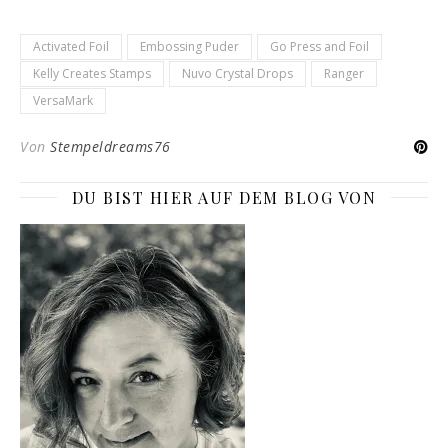
Activated Foil
Embossing Puder
Go Press and Foil
Kelly Creates Stamps
Nuvo Crystal Drops
Ranger
VersaMark
Von
Stempeldreams76
DU BIST HIER AUF DEM BLOG VON