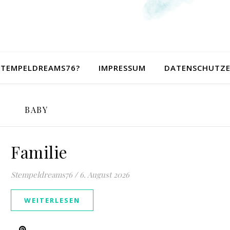
 STEMPELDREAMS76?
IMPRESSUM
DATENSCHUTZ
BABY
Familie
Stempeldreams76
/
6. August 2026
WEITERLESEN