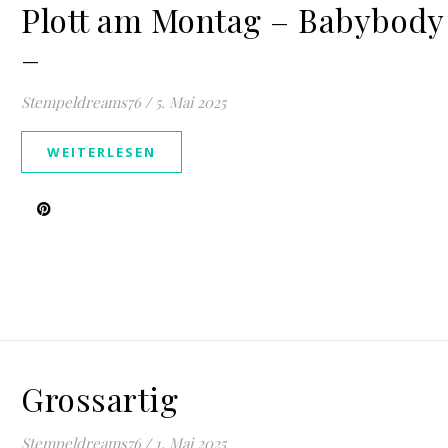
Plott am Montag – Babybody
–
Stempeldreams76
/
5. Mai 2025
WEITERLESEN
Grossartig
Stempeldreams76
/
1. Mai 2025