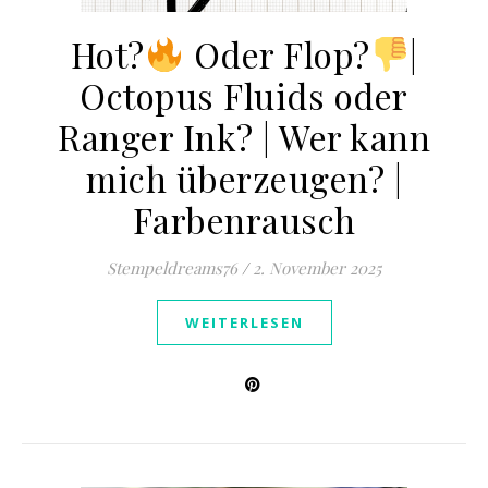
Hot?
​ Oder Flop?
​|
Octopus Fluids oder
Ranger Ink? | Wer kann
mich überzeugen? |
Farbenrausch
Stempeldreams76
/
2. November 2025
WEITERLESEN