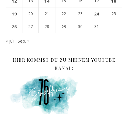
12
13
14
15
16
17
18
19
20
21
22
23
24
25
26
27
28
29
30
31
« Juli
Sep. »
HIER KOMMST DU ZU MEINEM YOUTUBE
KANAL: