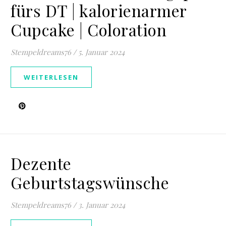
fürs DT | kalorienarmer
Cupcake | Coloration
Stempeldreams76
/
5. Januar 2024
WEITERLESEN
Dezente
Geburtstagswünsche
Stempeldreams76
/
3. Januar 2024