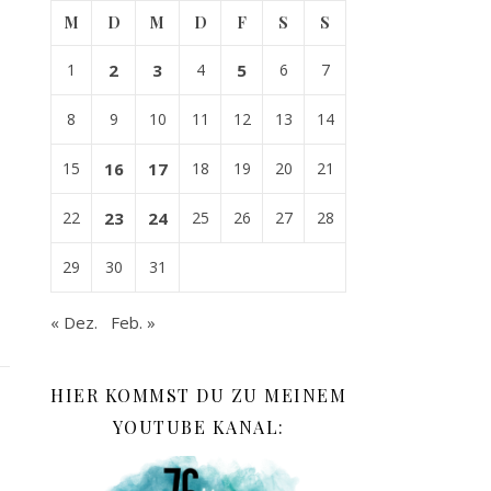
M
D
M
D
F
S
S
1
2
3
4
5
6
7
8
9
10
11
12
13
14
15
16
17
18
19
20
21
22
23
24
25
26
27
28
29
30
31
« Dez.
Feb. »
HIER KOMMST DU ZU MEINEM
YOUTUBE KANAL: