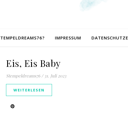
 STEMPELDREAMS76?
IMPRESSUM
DATENSCHUTZ
Eis, Eis Baby
Stempeldreams76
/
31. Juli 2023
WEITERLESEN