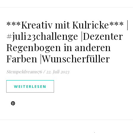
***Kreativ mit Kulricke*** |
#juli23challenge |Dezenter
Regenbogen in anderen
Farben |Wunscherfüller
Stempeldreams76
/
22. Juli 2023
WEITERLESEN