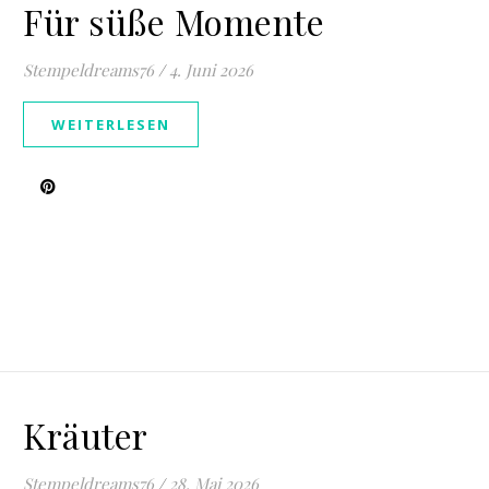
Für süße Momente
Stempeldreams76
/
4. Juni 2026
WEITERLESEN
Kräuter
Stempeldreams76
/
28. Mai 2026