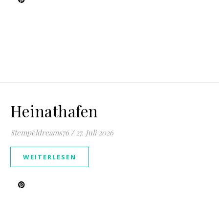
Heinathafen
Stempeldreams76
/
27. Juli 2026
WEITERLESEN