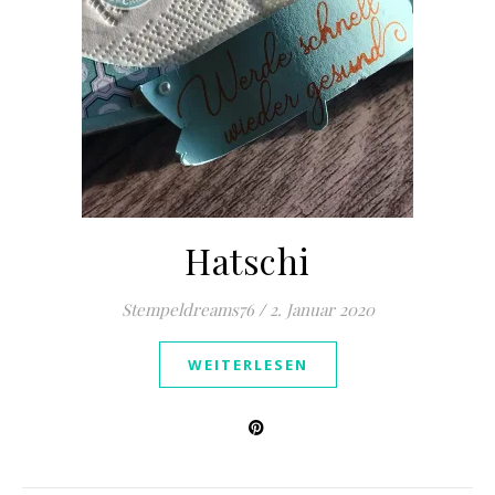
Hatschi
Stempeldreams76
/
2. Januar 2020
WEITERLESEN