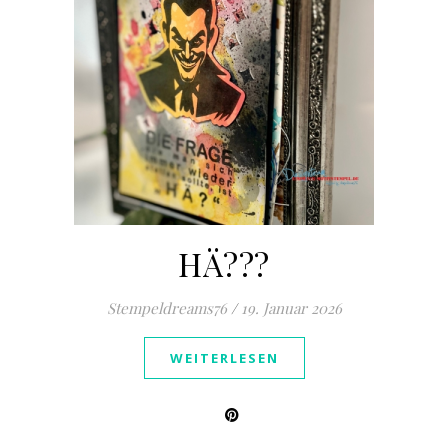
HÄ???
Stempeldreams76
/
19. Januar 2026
WEITERLESEN