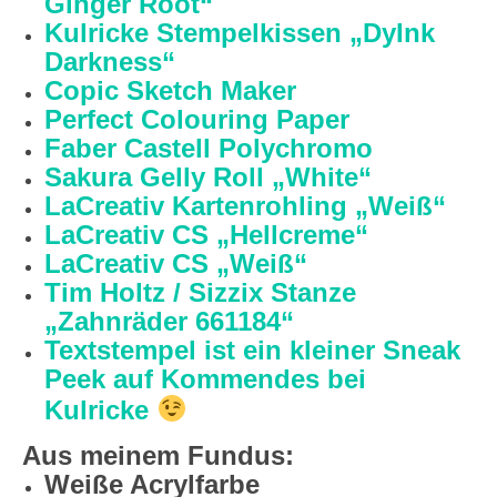
Ginger Root“
Kulricke Stempelkissen „DyInk
Darkness“
Copic Sketch Maker
Perfect Colouring Paper
Faber Castell Polychromo
Sakura Gelly Roll „White“
LaCreativ Kartenrohling „Weiß“
LaCreativ CS „Hellcreme“
LaCreativ CS „Weiß“
Tim Holtz / Sizzix Stanze
„Zahnräder 661184“
Textstempel ist ein kleiner Sneak
Peek auf Kommendes bei
Kulricke
Aus meinem Fundus:
Weiße Acrylfarbe