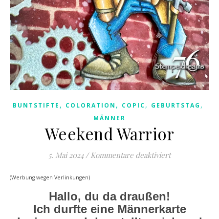
,
,
,
,
BUNTSTIFTE
COLORATION
COPIC
GEBURTSTAG
MÄNNER
Weekend Warrior
für Weekend W
5. Mai 2024
/
Kommentare deaktiviert
(Werbung wegen Verlinkungen)
Hallo, du da draußen!
Ich durfte eine Männerkarte