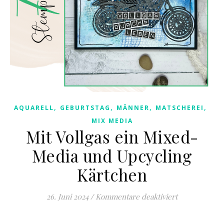
,
,
,
,
AQUARELL
GEBURTSTAG
MÄNNER
MATSCHEREI
MIX MEDIA
Mit Vollgas ein Mixed-
Media und Upcycling
Kärtchen
für Mit Vollg
26. Juni 2024
/
Kommentare deaktiviert