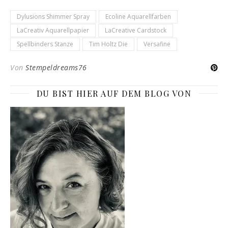
Dylusions Shimmer Spray
Ecoline Aquarellfarben
LaCreativ Aquarellpapier
LaCreative Cardstock
Spellbinders Stanze
Tim Holtz Die
Versafine
Von
Stempeldreams76
DU BIST HIER AUF DEM BLOG VON