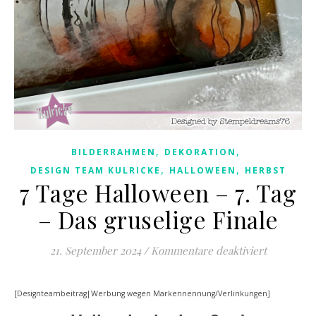
,
,
BILDERRAHMEN
DEKORATION
,
,
DESIGN TEAM KULRICKE
HALLOWEEN
HERBST
7 Tage Halloween – 7. Tag
– Das gruselige Finale
für 7 Tage
21. September 2024
/
Kommentare deaktiviert
[Designteambeitrag|Werbung wegen Markennennung/Verlinkungen]