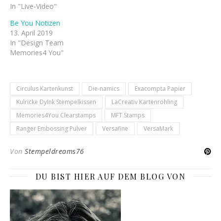
In "Live-Video"
Be You Notizen
13. April 2019
In "Design Team
Memories4 You"
Circulus Kartenkunst
Die-namics
Exacompta Papier
Kulricke DyInk Stempelkissen
LaCreativ Kartenrohling
Memories4You Clearstamps
MFT Stamps
Ranger Embossing Pulver
Versafine
VersaMark
Von
Stempeldreams76
DU BIST HIER AUF DEM BLOG VON