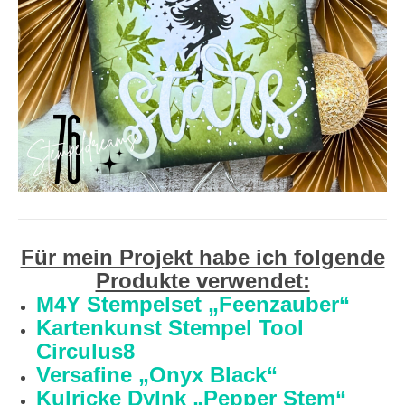
Für mein Projekt habe ich folgende
Produkte verwendet:
M4Y Stempelset „Feenzauber“
Kartenkunst Stempel Tool
Circulus8
Versafine „Onyx Black“
Kulricke DyInk „Pepper Stem“