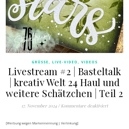
,
,
GRÜSSE
LIVE-VIDEO
VIDEOS
Livestream #2 | Basteltalk
| kreativ Welt 24 Haul und
weitere Schätzchen | Teil 2
für Livestr
17. November 2024
/
Kommentare deaktiviert
[Werbung wegen Markennennung | Verlinkung]