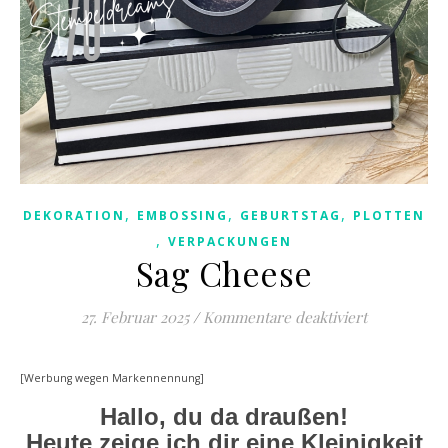
,
,
,
DEKORATION
EMBOSSING
GEBURTSTAG
PLOTTEN
,
VERPACKUNGEN
Sag Cheese
für Sag Che
27. Februar 2025
/
Kommentare deaktiviert
[Werbung wegen Markennennung]
Hallo, du da draußen!
Heute zeige ich dir eine Kleinigkeit