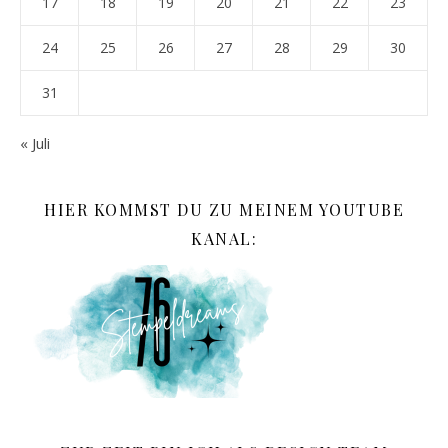
17
18
19
20
21
22
23
24
25
26
27
28
29
30
31
« Juli
HIER KOMMST DU ZU MEINEM YOUTUBE
KANAL: