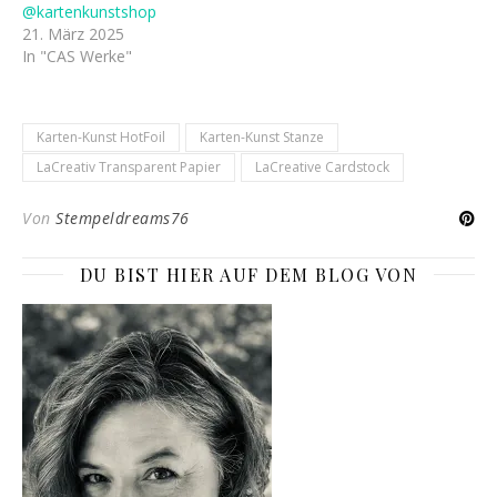
@kartenkunstshop
21. März 2025
In "CAS Werke"
Karten-Kunst HotFoil
Karten-Kunst Stanze
LaCreativ Transparent Papier
LaCreative Cardstock
Von
Stempeldreams76
DU BIST HIER AUF DEM BLOG VON