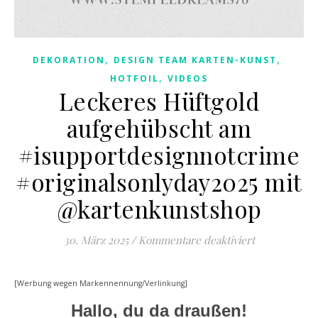
,
,
DEKORATION
DESIGN TEAM KARTEN-KUNST
,
HOTFOIL
VIDEOS
Leckeres Hüftgold
aufgehübscht am
#isupportdesignnotcrime
#originalsonlyday2025 mit
@kartenkunstshop
für Leckeres
30. März 2025
/
Kommentare deaktiviert
[Werbung wegen Markennennung/Verlinkung]
Hallo, du da draußen!