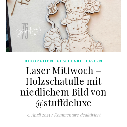
,
,
DEKORATION
GESCHENKE
LASERN
Laser Mittwoch –
Holzschatulle mit
niedlichem Bild von
@stuffdeluxe
für Laser Mit
9. April 2025
/
Kommentare deaktiviert