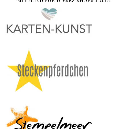
MITGLIED FÜR DIESES SHOPS TÄTIG: