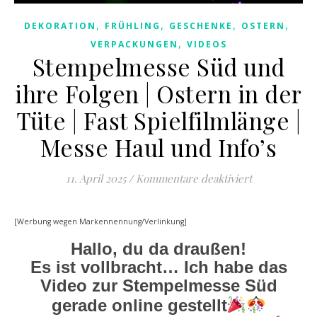
,
,
,
,
DEKORATION
FRÜHLING
GESCHENKE
OSTERN
,
VERPACKUNGEN
VIDEOS
Stempelmesse Süd und
ihre Folgen | Ostern in der
Tüte | Fast Spielfilmlänge |
Messe Haul und Info’s
für Stempelme
11. April 2025
/
Kommentare deaktiviert
[Werbung wegen Markennennung/Verlinkung]
Hallo, du da draußen!
Es ist vollbracht… Ich habe das
Video zur Stempelmesse Süd
gerade online gestellt