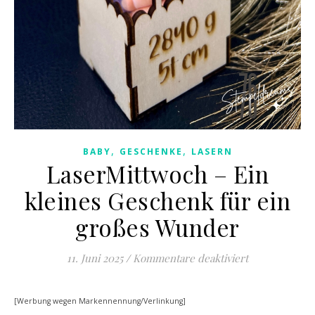
,
,
BABY
GESCHENKE
LASERN
LaserMittwoch – Ein
kleines Geschenk für ein
großes Wunder
für LaserMitt
11. Juni 2025
/
Kommentare deaktiviert
[Werbung wegen Markennennung/Verlinkung]