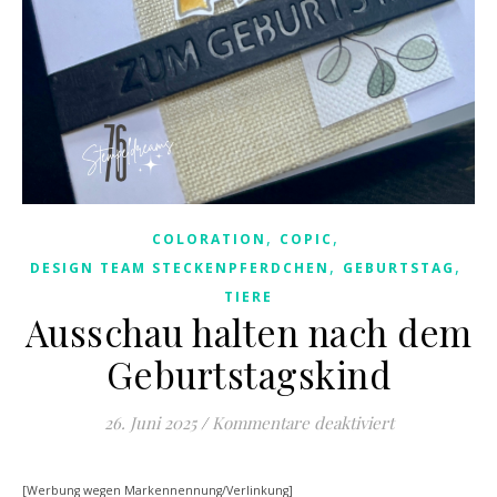
,
,
COLORATION
COPIC
,
,
DESIGN TEAM STECKENPFERDCHEN
GEBURTSTAG
TIERE
Ausschau halten nach dem
Geburtstagskind
für Ausschau
26. Juni 2025
/
Kommentare deaktiviert
[Werbung wegen Markennennung/Verlinkung]