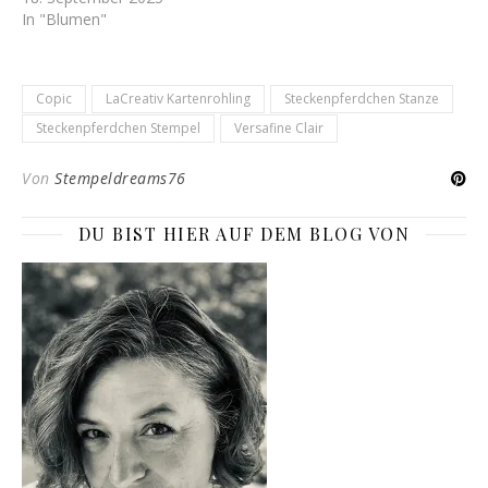
In "Blumen"
Copic
LaCreativ Kartenrohling
Steckenpferdchen Stanze
Steckenpferdchen Stempel
Versafine Clair
Von
Stempeldreams76
DU BIST HIER AUF DEM BLOG VON