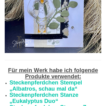
Für mein Werk habe ich folgende
Produkte verwendet:
Steckenpferdchen Stempel
„Albatros, schau mal da“
Steckenpferdchen Stanze
„Eukalyptus Duo“