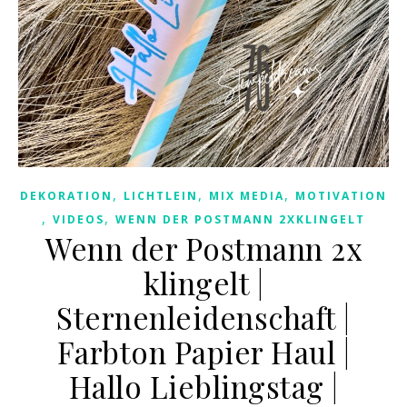
,
,
,
DEKORATION
LICHTLEIN
MIX MEDIA
MOTIVATION
,
,
VIDEOS
WENN DER POSTMANN 2XKLINGELT
Wenn der Postmann 2x
klingelt |
Sternenleidenschaft |
Farbton Papier Haul |
Hallo Lieblingstag |