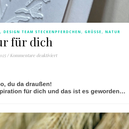
,
,
,
DESIGN TEAM STECKENPFERDCHEN
GRÜSSE
NATUR
r für dich
für Nur für dich
2025
/
Kommentare deaktiviert
lo, du da draußen!
spiration für dich und das ist es geworden…