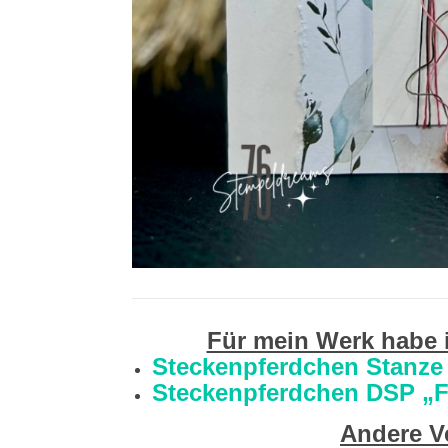
Für mein Werk habe 
Steckenpferdchen Stanze 
Steckenpferdchen DSP „F
Andere Ve