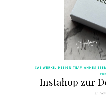
,
CAS WERKE
DESIGN TEAM ANNES STE
VE
Instahop zur 
21. No