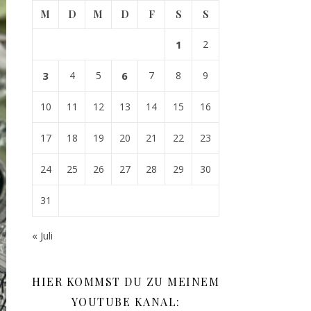
M
D
M
D
F
S
S
1
2
3
4
5
6
7
8
9
10
11
12
13
14
15
16
17
18
19
20
21
22
23
24
25
26
27
28
29
30
31
« Juli
HIER KOMMST DU ZU MEINEM
YOUTUBE KANAL: