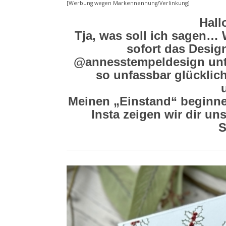
[Werbung wegen Markennennung/Verlinkung]
Hall
Tja, was soll ich sagen… W
sofort das Desi
@annesstempeldesign unte
so unfassbar glücklic
Meinen „Einstand“ beginne
Insta zeigen wir dir u
S