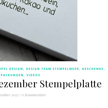
,
,
,
MPEL DESIGN
DESIGN TEAM STEMPELMEER
GESCHENKE
,
RPACKUNGEN
VIDEOS
Dezember Stempelplatte
vember 2025
/
0 Kommentare