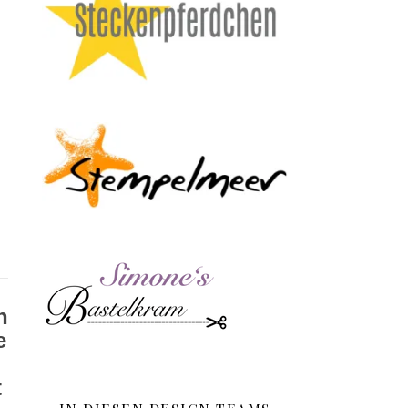
n
e
t