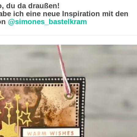
o, du da draußen!
abe ich eine neue Inspiration mit den
on
@simones_bastelkram