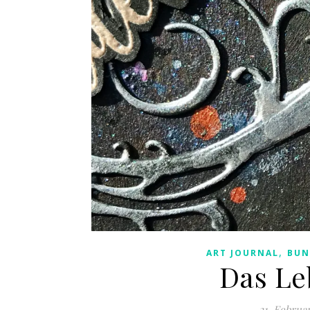
,
ART JOURNAL
BUN
Das Leb
21. Februa