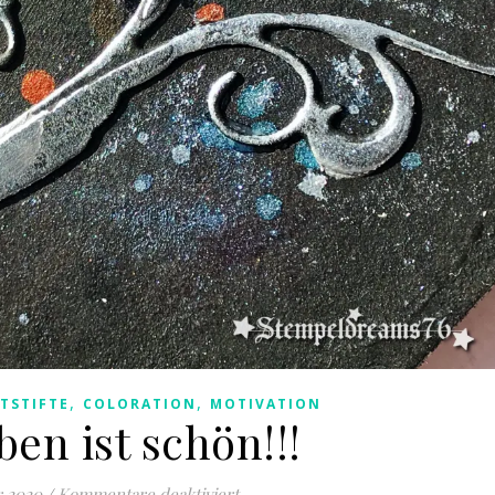
,
,
TSTIFTE
COLORATION
MOTIVATION
en ist schön!!!
für Das Leben ist schön!!!
r 2020
/
Kommentare deaktiviert