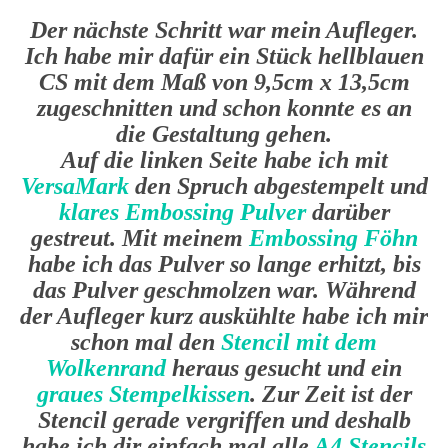
Der nächste Schritt war mein Aufleger.
Ich habe mir dafür ein Stück hellblauen
CS mit dem Maß von 9,5cm x 13,5cm
zugeschnitten und schon konnte es an
die Gestaltung gehen.
Auf die linken Seite habe ich mit
VersaMark
den Spruch abgestempelt und
klares Embossing Pulver
darüber
gestreut. Mit meinem
Embossing Föhn
habe ich das Pulver so lange erhitzt, bis
das Pulver geschmolzen war. Während
der Aufleger kurz auskühlte habe ich mir
schon mal den
Stencil mit dem
Wolkenrand
heraus gesucht und ein
graues Stempelkissen
. Zur Zeit ist der
Stencil gerade vergriffen und deshalb
habe ich dir einfach mal alle
A4 Stencils