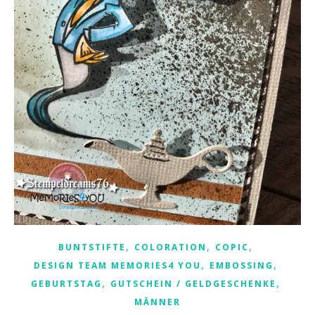
,
,
,
BUNTSTIFTE
COLORATION
COPIC
,
,
DESIGN TEAM MEMORIES4 YOU
EMBOSSING
,
,
GEBURTSTAG
GUTSCHEIN / GELDGESCHENKE
MÄNNER