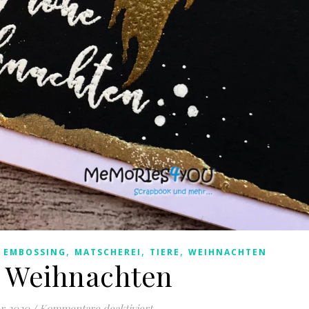
,
,
,
,
EMBOSSING
MATSCHEREI
TIERE
WEIHNACHTEN
 Weihnachten
für Frohe Weihnachten
r 2020
/
Kommentare deaktiviert