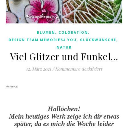
,
,
BLUMEN
COLORATION
,
,
DESIGN TEAM MEMORIES4 YOU
GLÜCKWÜNSCHE
NATUR
Viel Glitzer und Funkel…
für Viel Glit
12. März 2021
/
Kommentare deaktiviert
(Werbung)
Hallöchen!
Mein heutiges Werk zeige ich dir etwas
später, da es mich die Woche leider