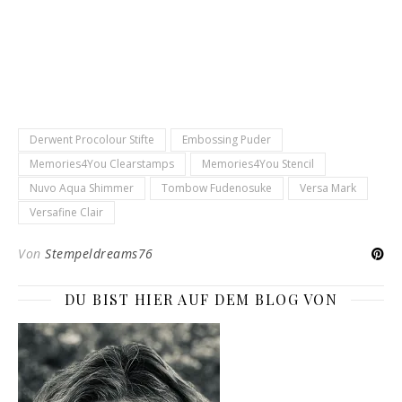
Derwent Procolour Stifte
Embossing Puder
Memories4You Clearstamps
Memories4You Stencil
Nuvo Aqua Shimmer
Tombow Fudenosuke
Versa Mark
Versafine Clair
Von
Stempeldreams76
DU BIST HIER AUF DEM BLOG VON