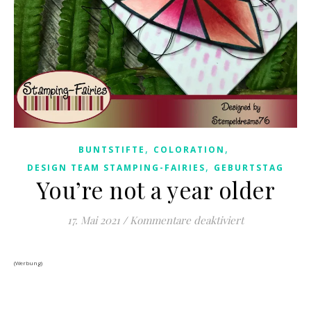
,
,
BUNTSTIFTE
COLORATION
,
DESIGN TEAM STAMPING-FAIRIES
GEBURTSTAG
You’re not a year older
für You’re not
17. Mai 2021
/
Kommentare deaktiviert
(Werbung)