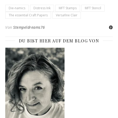
Die-namics
Distress Ink
MFT Stamps
MFT Stencil
The essential Craft Papers
Versafine Clair
Von
Stempeldreams76
DU BIST HIER AUF DEM BLOG VON