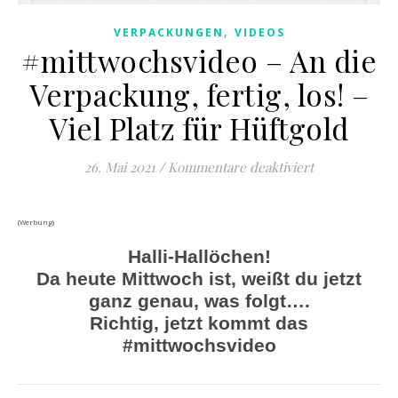
,
VERPACKUNGEN
VIDEOS
#mittwochsvideo – An die
Verpackung, fertig, los! –
Viel Platz für Hüftgold
für #mittwochs
26. Mai 2021
/
Kommentare deaktiviert
(Werbung)
Halli-Hallöchen!
Da heute Mittwoch ist, weißt du jetzt
ganz genau, was folgt….
Richtig, jetzt kommt das
#mittwochsvideo