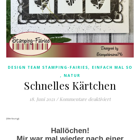
,
DESIGN TEAM STAMPING-FAIRIES
EINFACH MAL SO
,
NATUR
Schnelles Kärtchen
für Schnelles
18. Juni 2021
/
Kommentare deaktiviert
(Werbung)
Hallöchen!
Mir war mal wieder nach einer