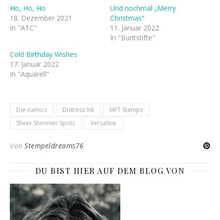
Ho, Ho, Ho
Und nochmal „Merry
18. Dezember 2021
Christmas“
In "ATC"
11. Januar 2022
In "Buntstifte"
Cold Birthday Wishes
17. Januar 2022
In "Aquarell"
Die-namics
Distress Ink
MFT Stamps
Sheer Shimmer Spritz
Versafine
Von
Stempeldreams76
DU BIST HIER AUF DEM BLOG VON