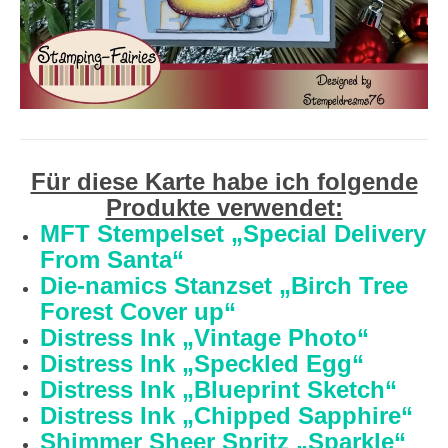
Für diese Karte habe ich folgende
Produkte verwendet:
MFT Stempelset „Special Delivery
From Santa“
Die-namics Stanzset „Birch Tree
Forest Cover up“
Distress Ink „Vintage Photo“
Distress Ink „Speckled Egg“
Distress Ink „Blueprint Sketch“
Distress Ink „Chipped Sapphire“
Shimmer Sheer Spritz „Sparkle“