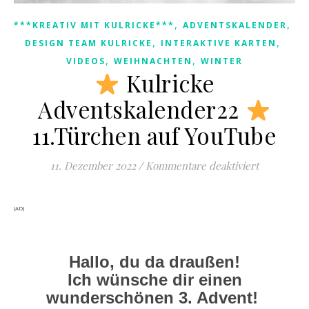
,
,
***KREATIV MIT KULRICKE***
ADVENTSKALENDER
,
,
DESIGN TEAM KULRICKE
INTERAKTIVE KARTEN
,
,
VIDEOS
WEIHNACHTEN
WINTER
Kulricke
Adventskalender22
11.Türchen auf YouTube
für
Kulric
11. Dezember 2022
/
Kommentare deaktiviert
(AD)
Hallo, du da draußen!
Ich wünsche dir einen
wunderschönen 3. Advent!