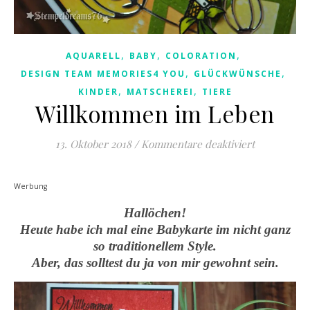
,
,
,
AQUARELL
BABY
COLORATION
,
,
DESIGN TEAM MEMORIES4 YOU
GLÜCKWÜNSCHE
,
,
KINDER
MATSCHEREI
TIERE
Willkommen im Leben
für Willko
13. Oktober 2018
/
Kommentare deaktiviert
Werbung
Hallöchen!
Heute habe ich mal eine Babykarte im nicht ganz
so traditionellem Style.
Aber, das solltest du ja von mir gewohnt sein.