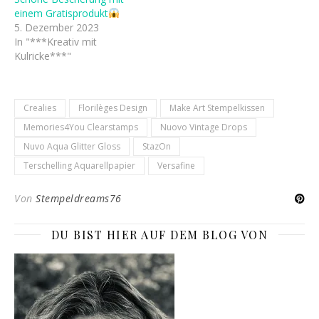
einem Gratisprodukt
5. Dezember 2023
In "***Kreativ mit
Kulricke***"
Crealies
Florilèges Design
Make Art Stempelkissen
Memories4You Clearstamps
Nuovo Vintage Drops
Nuvo Aqua Glitter Gloss
StazOn
Terschelling Aquarellpapier
Versafine
Von
Stempeldreams76
DU BIST HIER AUF DEM BLOG VON