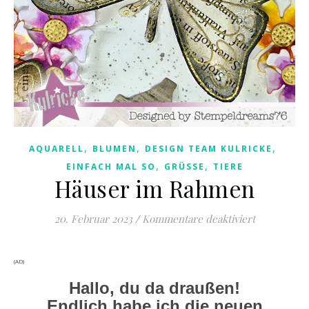
,
,
,
AQUARELL
BLUMEN
DESIGN TEAM KULRICKE
,
,
EINFACH MAL SO
GRÜSSE
TIERE
Häuser im Rahmen
für Häuser
20. Februar 2023
/
Kommentare deaktiviert
(AD)
Hallo, du da draußen!
Endlich habe ich die neuen