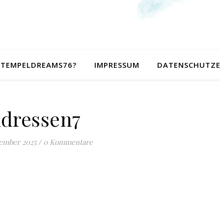
 STEMPELDREAMS76?
IMPRESSUM
DATENSCHUTZ
dressen7
tember 2025
/
0 Kommentare