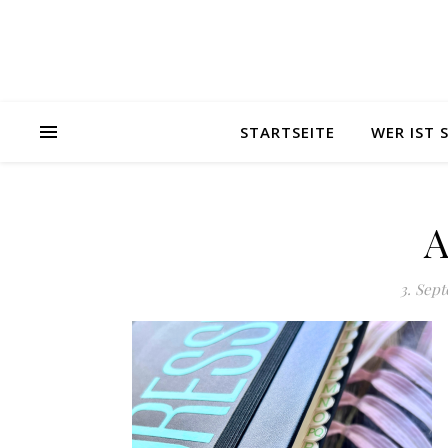
STARTSEITE
WER IST
A
3. Sep