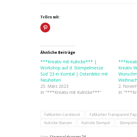
Teilen mit:
Ähnliche Beiträge
***Kreativ mit Kulricke*** |
***Kreati
Workshop auf d. Stempelmesse
Kreativ 
Süd ’23 in Korntal | Osterdeko mit
Wunschm
Neuheiten
Weihnac
25. März 2023
2. Novem
In "***Kreativ mit Kulricke***"
In "***Kr
Faltkarten Cardstock
Faltkarten Transparent Pap
Kulricke Stanzen
Kulricke Stempel
Stempelm
Von
Stempeldreams76