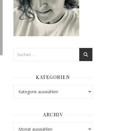
,
KATEGORIEN
Kategorien
ARCHIV
tempelmesse Süd Workshop | neue Boxenstanze | 2 verschiedene Th
Archiv