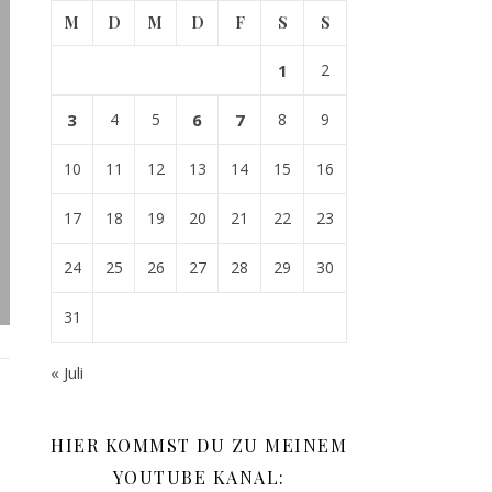
M
D
M
D
F
S
S
1
2
3
4
5
6
7
8
9
10
11
12
13
14
15
16
17
18
19
20
21
22
23
24
25
26
27
28
29
30
31
« Juli
,
HIER KOMMST DU ZU MEINEM
YOUTUBE KANAL: