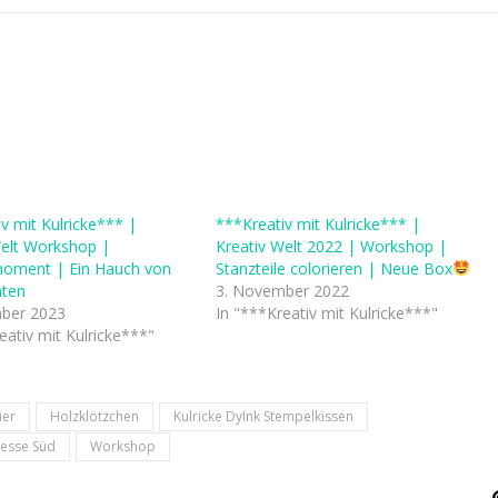
v mit Kulricke*** |
***Kreativ mit Kulricke*** |
Welt Workshop |
Kreativ Welt 2022 | Workshop |
oment | Ein Hauch von
Stanzteile colorieren | Neue Box
hten
3. November 2022
ber 2023
In "***Kreativ mit Kulricke***"
eativ mit Kulricke***"
ier
Holzklötzchen
Kulricke DyInk Stempelkissen
esse Süd
Workshop