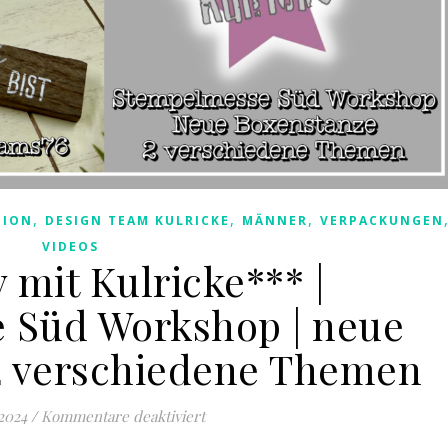
,
,
,
TION
DESIGN TEAM KULRICKE
MÄNNER
VERPACKUNGEN
VIDEOS
 mit Kulricke*** |
 Süd Workshop | neue
 2 verschiedene Themen
für ***Kreativ mit Kulricke*** | S
 2024
/
Kommentare deaktiviert