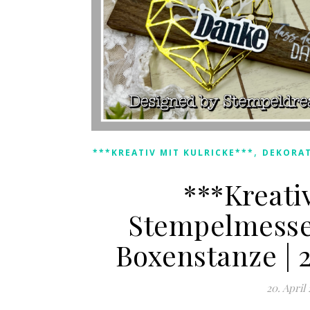
,
***KREATIV MIT KULRICKE***
DEKORA
***Kreativ
Stempelmesse
Boxenstanze |
20. April