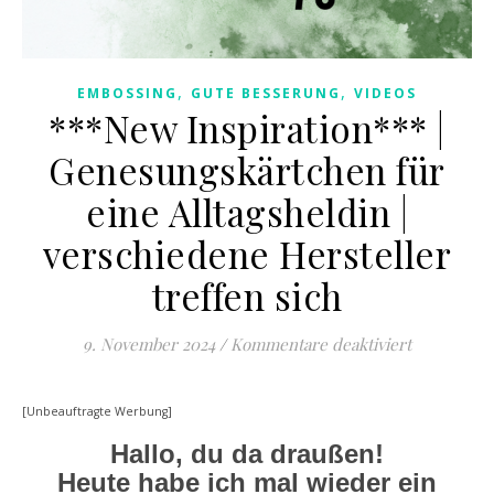
,
,
EMBOSSING
GUTE BESSERUNG
VIDEOS
***New Inspiration*** |
Genesungskärtchen für
eine Alltagsheldin |
verschiedene Hersteller
treffen sich
für ***New 
9. November 2024
/
Kommentare deaktiviert
[Unbeauftragte Werbung]
Hallo, du da draußen!
Heute habe ich mal wieder ein