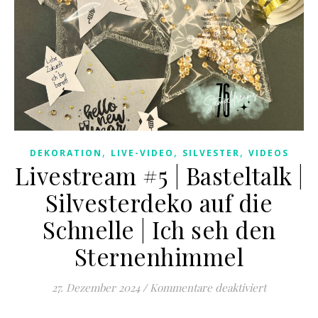
,
,
,
DEKORATION
LIVE-VIDEO
SILVESTER
VIDEOS
Livestream #5 | Basteltalk |
Silvesterdeko auf die
Schnelle | Ich seh den
Sternenhimmel
für Livestr
27. Dezember 2024
/
Kommentare deaktiviert