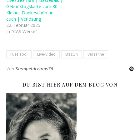
Livestream#8 | Basteltalk |
Geburtstagskarte zum 80. |
Kleines Dankeschön an
euch | Verlosung
22. Februar 2025
In "CAS Werke"
Fuse Tool
Live-Video
StazOn
Versafine
Von
Stempeldreams76
DU BIST HIER AUF DEM BLOG VON