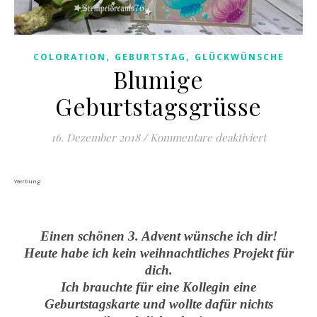
,
,
COLORATION
GEBURTSTAG
GLÜCKWÜNSCHE
Blumige
Geburtstagsgrüsse
für Blumi
16. Dezember 2018
/
Kommentare deaktiviert
Werbung
Einen schönen 3. Advent wünsche ich dir!
Heute habe ich kein weihnachtliches Projekt für
dich.
Ich brauchte für eine Kollegin eine
Geburtstagskarte und wollte dafür nichts