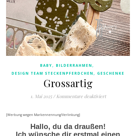
,
,
BABY
BILDERRAHMEN
,
DESIGN TEAM STECKENPFERDCHEN
GESCHENKE
Grossartig
für Grossartig
1. Mai 2025
/
Kommentare deaktiviert
[Werbung wegen Markennennung/Verlinkung]
Hallo, du da draußen!
Ich wünsche dir erstmal einen