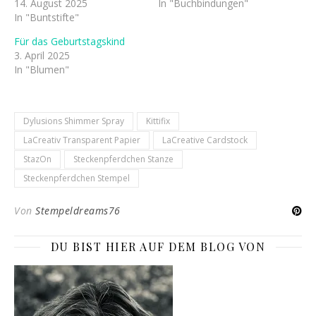
14. August 2025
In "Buchbindungen"
In "Buntstifte"
Für das Geburtstagskind
3. April 2025
In "Blumen"
Dylusions Shimmer Spray
Kittifix
LaCreativ Transparent Papier
LaCreative Cardstock
StazOn
Steckenpferdchen Stanze
Steckenpferdchen Stempel
Von
Stempeldreams76
DU BIST HIER AUF DEM BLOG VON