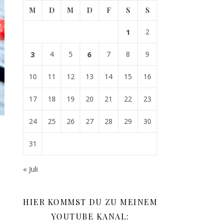
M
D
M
D
F
S
S
1
2
3
4
5
6
7
8
9
10
11
12
13
14
15
16
17
18
19
20
21
22
23
24
25
26
27
28
29
30
31
« Juli
HIER KOMMST DU ZU MEINEM
it Produkten vom @steckenpferdchenshop mit wenig Materialein
YOUTUBE KANAL: