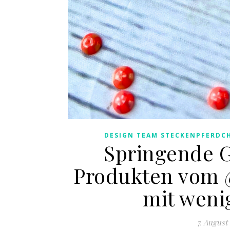
DESIGN TEAM STECKENPFERDC
Springende G
Produkten vom 
mit weni
7. August