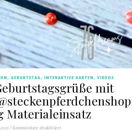
,
,
,
HEN
GEBURTSTAG
INTERAKTIVE KARTEN
VIDEOS
eburtstagsgrüße mit
@steckenpferdchenshop
g Materialeinsatz
für Springende Geburtstagsgrüße m
 2025
/
Kommentare deaktiviert