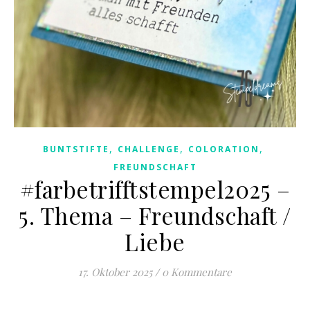
,
,
,
BUNTSTIFTE
CHALLENGE
COLORATION
FREUNDSCHAFT
#farbetrifftstempel2025 –
5. Thema – Freundschaft /
Liebe
17. Oktober 2025
/
0 Kommentare