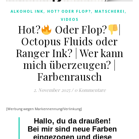
,
,
,
ALKOHOL INK
HOT? ODER FLOP?
MATSCHEREI
VIDEOS
Hot?
​ Oder Flop?
​|
Octopus Fluids oder
Ranger Ink? | Wer kann
mich überzeugen? |
Farbenrausch
2. November 2025
/
0 Kommentare
[Werbung wegen Markennennung/Verlinkung]
Hallo, du da draußen!
Bei mir sind neue Farben
eingezogen und diese