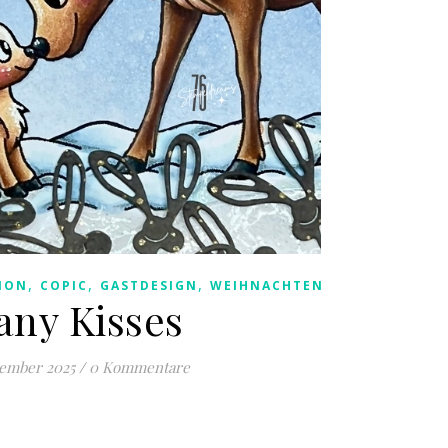
,
,
,
ION
COPIC
GASTDESIGN
WEIHNACHTEN
ny Kisses
vember 2025
/
0 Kommentare