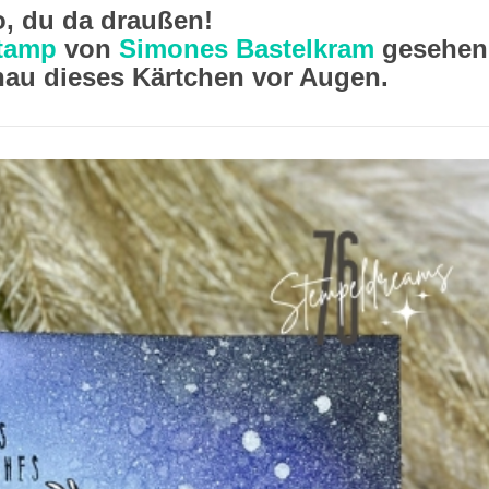
o, du da draußen!
tamp
von
Simones Bastelkram
gesehen
enau dieses Kärtchen vor Augen.