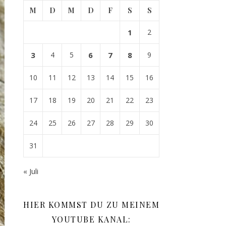
M
D
M
D
F
S
S
1
2
3
4
5
6
7
8
9
10
11
12
13
14
15
16
17
18
19
20
21
22
23
24
25
26
27
28
29
30
31
« Juli
HIER KOMMST DU ZU MEINEM
YOUTUBE KANAL: