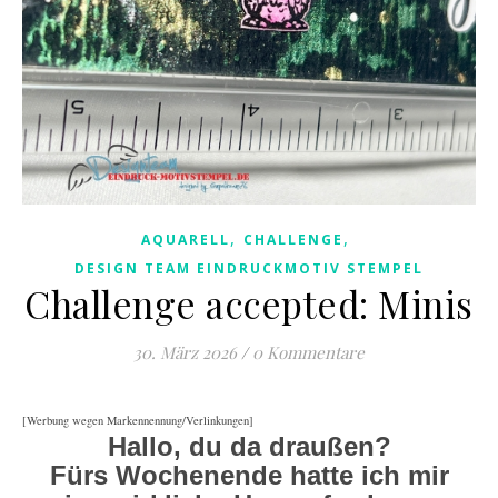
,
,
AQUARELL
CHALLENGE
DESIGN TEAM EINDRUCKMOTIV STEMPEL
Challenge accepted: Minis
30. März 2026
/
0 Kommentare
[Werbung wegen Markennennung/Verlinkungen]
Hallo, du da draußen?
Fürs Wochenende hatte ich mir