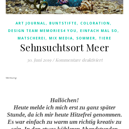
,
,
,
ART JOURNAL
BUNTSTIFTE
COLORATION
,
,
DESIGN TEAM MEMORIES4 YOU
EINFACH MAL SO
,
,
,
MATSCHEREI
MIX MEDIA
SOMMER
TIERE
Sehnsuchtsort Meer
für Sehnsuch
30. Juni 2019
/
Kommentare deaktiviert
Werbung
Hallöchen!
Heute melde ich mich erst zu ganz später
Stunde, da ich mir heute Hitzefrei genommen.
Es war einfach zu warm um richtig kreativ zu