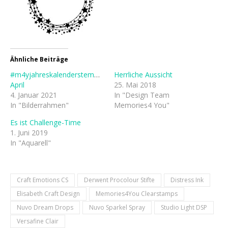
Ähnliche Beiträge
#m4yjahreskalenderstempel2021
Herrliche Aussicht
April
25. Mai 2018
4. Januar 2021
In "Design Team
In "Bilderrahmen"
Memories4 You"
Es ist Challenge-Time
1. Juni 2019
In "Aquarell"
Craft Emotions CS
Derwent Procolour Stifte
Distress Ink
Elisabeth Craft Design
Memories4You Clearstamps
Nuvo Dream Drops
Nuvo Sparkel Spray
Studio Light DSP
Versafine Clair