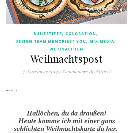
,
,
BUNTSTIFTE
COLORATION
,
,
DESIGN TEAM MEMORIES4 YOU
MIX MEDIA
WEIHNACHTEN
Weihnachtspost
für Weihna
7. November 2019
/
Kommentare deaktiviert
Werbung
Hallöchen, du da draußen!
Heute komme ich mit einer ganz
schlichten Weihnachtskarte da her.