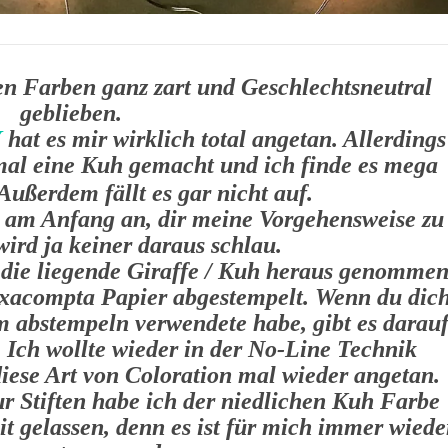
en Farben ganz zart und Geschlechtsneutral
geblieben.
Y
hat es mir wirklich total angetan. Allerdings
smal eine Kuh gemacht und ich finde es mega
Außerdem fällt es gar nicht auf.
l am Anfang an, dir meine Vorgehensweise zu
wird ja keiner daraus schlau.
 die liegende Giraffe / Kuh heraus genomme
Exacompta Papier abgestempelt. Wenn du dic
um abstempeln verwendete habe, gibt es darau
 Ich wollte wieder in der No-Line Technik
 diese Art von Coloration mal wieder angetan.
 Stiften habe ich der niedlichen Kuh Farbe
t gelassen, denn es ist für mich immer wiede