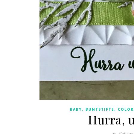
,
,
BABY
BUNTSTIFTE
COLOR
Hurra, u
29. Februa