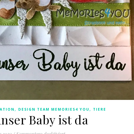
,
,
ATION
DESIGN TEAM MEMORIES4 YOU
TIERE
nser Baby ist da
für Hurra, unser Baby ist da
r 2020
/
Kommentare deaktiviert