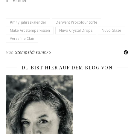
In "Blumen"
#m4y_jahreskalender
Derwent Procolour Stifte
Make Art Stempelkissen
Nuvo Crystal Drops
Nuvo Glaze
Versafine Clair
Von
Stempeldreams76
DU BIST HIER AUF DEM BLOG VON