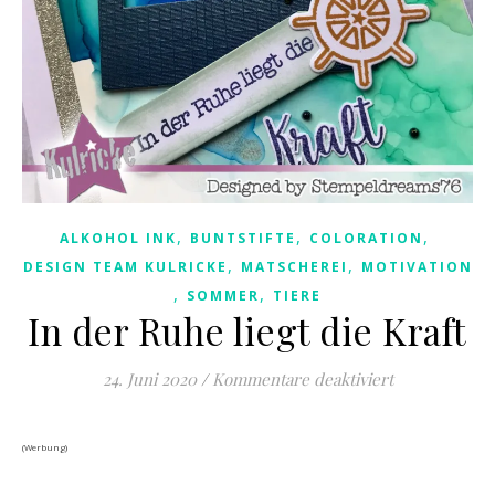
,
,
,
ALKOHOL INK
BUNTSTIFTE
COLORATION
,
,
DESIGN TEAM KULRICKE
MATSCHEREI
MOTIVATION
,
,
SOMMER
TIERE
In der Ruhe liegt die Kraft
für In der Ruh
24. Juni 2020
/
Kommentare deaktiviert
(Werbung)